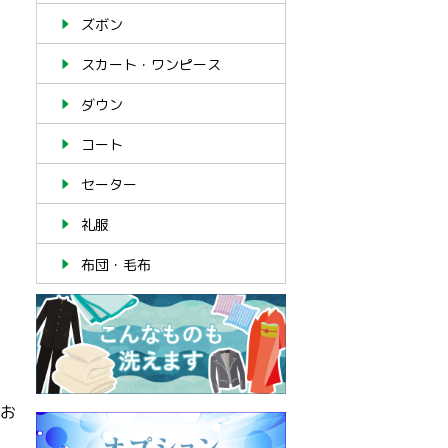
ズボン
スカート・ワンピース
タ
ダウン
コート
セーター
礼服
布団・毛布
てお