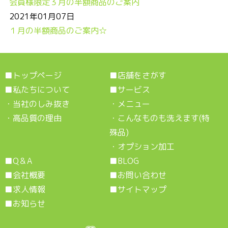
会員様限定３月の半額商品のご案内
2021年01月07日
１月の半額商品のご案内☆
■
トップページ
■
店舗をさがす
■
私たちについて
■
サービス
・
当社のしみ抜き
・
メニュー
・
高品質の理由
・
こんなものも洗えます(特
殊品)
・
オプション加工
■
Q＆A
■
BLOG
■
会社概要
■
お問い合わせ
■
求人情報
■
サイトマップ
■
お知らせ