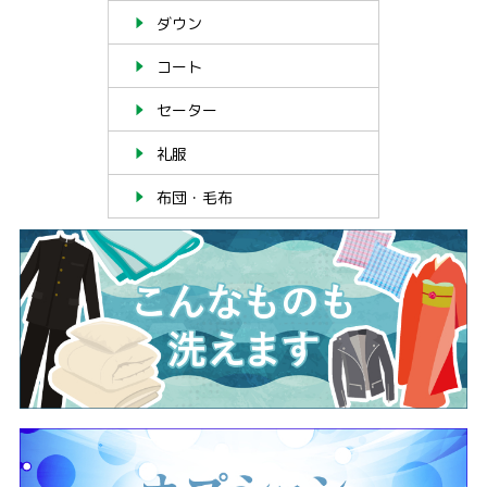
ダウン
コート
セーター
礼服
布団・毛布